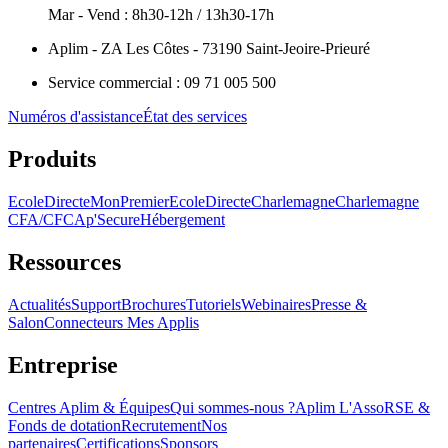
Mar - Vend : 8h30-12h / 13h30-17h
Aplim - ZA Les Côtes - 73190 Saint-Jeoire-Prieuré
Service commercial : 09 71 005 500
Numéros d'assistance
État des services
Produits
EcoleDirecte
MonPremierEcoleDirecte
Charlemagne
Charlemagne
CFA/CFC
Ap'Secure
Hébergement
Ressources
Actualités
Support
Brochures
Tutoriels
Webinaires
Presse &
Salon
Connecteurs Mes Applis
Entreprise
Centres Aplim & Équipes
Qui sommes-nous ?
Aplim L'Asso
RSE &
Fonds de dotation
Recrutement
Nos
partenaires
Certifications
Sponsors