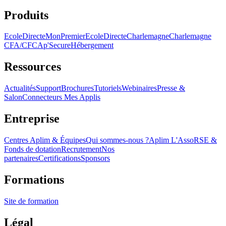
Produits
EcoleDirecte
MonPremierEcoleDirecte
Charlemagne
Charlemagne
CFA/CFC
Ap'Secure
Hébergement
Ressources
Actualités
Support
Brochures
Tutoriels
Webinaires
Presse &
Salon
Connecteurs Mes Applis
Entreprise
Centres Aplim & Équipes
Qui sommes-nous ?
Aplim L'Asso
RSE &
Fonds de dotation
Recrutement
Nos
partenaires
Certifications
Sponsors
Formations
Site de formation
Légal