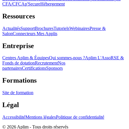
CFA/CFC
Ap'Secure
Hébergement
Ressources
Actualités
Support
Brochures
Tutoriels
Webinaires
Presse &
Salon
Connecteurs Mes Applis
Entreprise
Centres Aplim & Équipes
Qui sommes-nous ?
Aplim L'Asso
RSE &
Fonds de dotation
Recrutement
Nos
partenaires
Certifications
Sponsors
Formations
Site de formation
Légal
Accessibilité
Mentions légales
Politique de confidentialité
©
2026
Aplim - Tous droits réservés