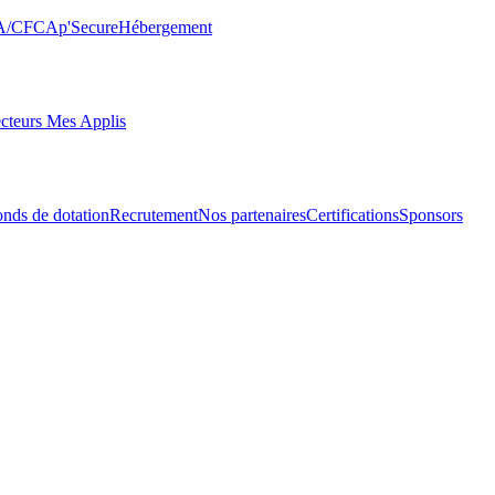
FA/CFC
Ap'Secure
Hébergement
cteurs Mes Applis
ds de dotation
Recrutement
Nos partenaires
Certifications
Sponsors