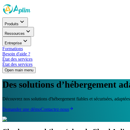
Produits
Ressources
Entreprise
Formations
Besoin d'aide ?
État des services
État des services
Open main menu
Des solutions d’hébergement ada
Découvrez nos solutions d'hébergement fiables et sécurisées, adaptées à
Demander une démo
Contactez-nous