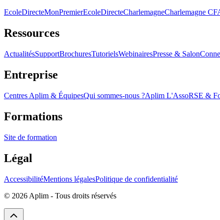
EcoleDirecte
MonPremierEcoleDirecte
Charlemagne
Charlemagne C
Ressources
Actualités
Support
Brochures
Tutoriels
Webinaires
Presse & Salon
Conne
Entreprise
Centres Aplim & Équipes
Qui sommes-nous ?
Aplim L'Asso
RSE & Fon
Formations
Site de formation
Légal
Accessibilité
Mentions légales
Politique de confidentialité
©
2026
Aplim - Tous droits réservés