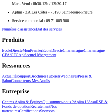
Mar - Vend : 8h30-12h / 13h30-17h
Aplim - ZA Les Côtes - 73190 Saint-Jeoire-Prieuré
Service commercial : 09 71 005 500
Numéros d'assistance
État des services
Produits
EcoleDirecte
MonPremierEcoleDirecte
Charlemagne
Charlemagne
CFA/CFC
Ap'Secure
Hébergement
Ressources
Actualités
Support
Brochures
Tutoriels
Webinaires
Presse &
Salon
Connecteurs Mes Applis
Entreprise
Centres Aplim & Équipes
Qui sommes-nous ?
Aplim L'Asso
RSE &
Fonds de dotation
Recrutement
Nos
partenaires
Certifications
Sponsors