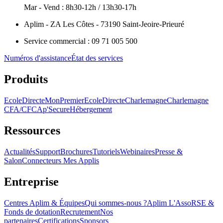
Mar - Vend : 8h30-12h / 13h30-17h
Aplim - ZA Les Côtes - 73190 Saint-Jeoire-Prieuré
Service commercial : 09 71 005 500
Numéros d'assistance
État des services
Produits
EcoleDirecte
MonPremierEcoleDirecte
Charlemagne
Charlemagne
CFA/CFC
Ap'Secure
Hébergement
Ressources
Actualités
Support
Brochures
Tutoriels
Webinaires
Presse &
Salon
Connecteurs Mes Applis
Entreprise
Centres Aplim & Équipes
Qui sommes-nous ?
Aplim L'Asso
RSE &
Fonds de dotation
Recrutement
Nos
partenaires
Certifications
Sponsors