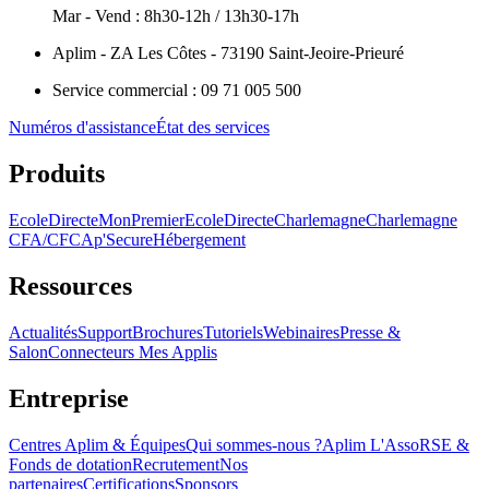
Mar - Vend : 8h30-12h / 13h30-17h
Aplim - ZA Les Côtes - 73190 Saint-Jeoire-Prieuré
Service commercial : 09 71 005 500
Numéros d'assistance
État des services
Produits
EcoleDirecte
MonPremierEcoleDirecte
Charlemagne
Charlemagne
CFA/CFC
Ap'Secure
Hébergement
Ressources
Actualités
Support
Brochures
Tutoriels
Webinaires
Presse &
Salon
Connecteurs Mes Applis
Entreprise
Centres Aplim & Équipes
Qui sommes-nous ?
Aplim L'Asso
RSE &
Fonds de dotation
Recrutement
Nos
partenaires
Certifications
Sponsors