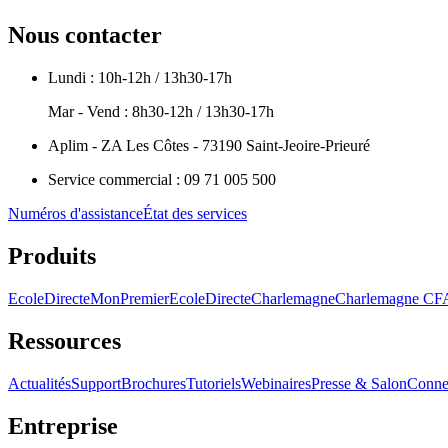
Nous contacter
Lundi : 10h-12h / 13h30-17h
Mar - Vend : 8h30-12h / 13h30-17h
Aplim - ZA Les Côtes - 73190 Saint-Jeoire-Prieuré
Service commercial : 09 71 005 500
Numéros d'assistance
État des services
Produits
EcoleDirecte
MonPremierEcoleDirecte
Charlemagne
Charlemagne C
Ressources
Actualités
Support
Brochures
Tutoriels
Webinaires
Presse & Salon
Conne
Entreprise