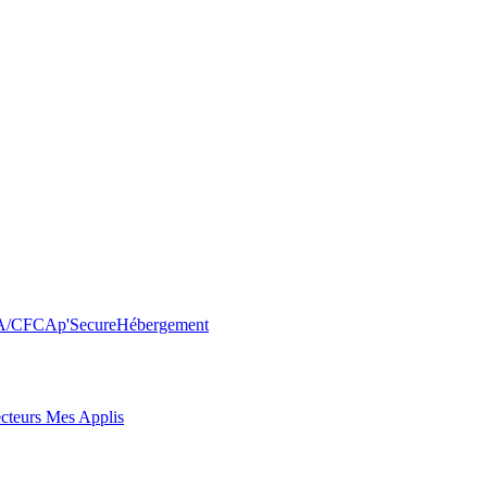
FA/CFC
Ap'Secure
Hébergement
cteurs Mes Applis